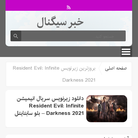
خبر سیگنال
لطفا در پنل مديريتي خود به قسمت فهرست ها برويد و منوي خود را ايجاد كنيد!
صفحه اصلی
بروزترین زیرنویس Resident Evil: Infinite
Darkness 2021
دانلود زیرنویس سریال انیمیشن
Resident Evil: Infinite
Darkness 2021 – بلو سابتايتل