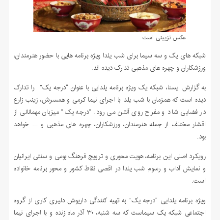
عکس تزیینی است
شبکه های یک و سه سیما برای شب یلدا ویژه برنامه هایی با حضور هنرمندان،
ورزشکاران و چهره های مذهبی تدارک دیده اند.
به گزارش ایسنا، شبکه یک ویژه برنامه یلدایی با عنوان “درجه یک” را تدارک
دیده است که همزمان با شب یلدا با اجرای نیما کرمی و همسرش، زینب زارع
در فضایی شاد و مفرح روی آنتن می رود. “درجه یک” میزبان مهمانانی از
اقشار مختلف از جمله هنرمندان، ورزشکاران، چهره های مذهبی و … خواهد
بود.
رویکرد اصلی این برنامه، هویت محوری و ترویج فرهنگ بومی و سنتی ایرانیان
و نمایش آداب و رسوم شب یلدا در اقصی نقاط کشور و محور برنامه خانواده
است.
ویژه برنامه یلدایی “درجه یک” به تهیه کنندگی داریوش دلیری کاری از گروه
اجتماعی شبکه یک سیماست که سه شنبه، ۳۰ آذر ماه زنده و با اجرای نیما