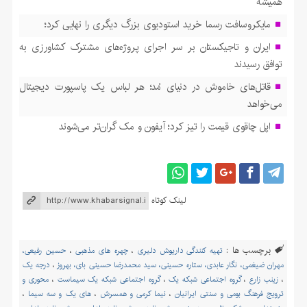
همیشه
مایکروسافت رسما خرید استودیوی بزرگ دیگری را نهایی کرد؛
ایران و تاجیکستان بر سر اجرای پروژه‌های مشترک کشاورزی به
توافق رسیدند
قاتل‌های خاموش در دنیای مُد؛ هر لباس یک پاسپورت دیجیتال
می‌خواهد
اپل چاقوی قیمت را تیز کرد؛ آیفون و مک گران‌تر می‌شوند
لینک کوتاه
برچسب ها :
تهیه کنندگی داریوش دلیری
،
چهره های مذهبی
،
حسین رفیعی،
مهران ضیغمی، نگار عابدی، ستاره حسینی، سید محمدرضا حسینی بای، بهروز
،
درجه یک
،
زینب زارع
،
گروه اجتماعی شبکه یک
،
گروه اجتماعی شبکه یک سیماست
،
محوری و
ترویج فرهنگ بومی و سنتی ایرانیان
،
نیما کرمی و همسرش
،
های یک و سه سیما
،