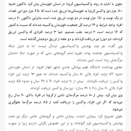
علوی با اشاره به روند واکسیناسیون کرونا در استان خوزستان بیان کرد: تاکنون حدود
۸۰۰ هزار دوز واکسن کرونا به خوزستانی‌ها تزریق شده است که ۶۵۰ هزار دوز این تعداد،
در یک نوبت و ۱۵۰ هزار نوبت در دو نوبت تزریق شده است بنابراین تاکنون ۲۰ درصد
افراد واجد شرایط و ۱۴ درصد کل جمعیت خوزستان واکسینه شده‌اند که نسبت به کشور
که ۱۶ درصد است ۲ درصد عقب هستیم. تنها ۳ درصد افرادی که واکسن تزریق
کرده‌اند، دو دوز را نیز دریافت کرده‌اند و دو هفته از تزریق دوم‌شان گذشته است.
وی گفت: هر چند پوشش واکسیناسیون ایده‌آل نیست اما به دلیل اینکه
واکسیناسیون هدفمند بوده، تقریبا تمام گروه‌های سنی که در صورت ابتلا احتمال
مرگ‌شان زیاد است، ایمن شده‌اند.
معاون بهداشت دانشگاه علوم پزشکی جندی شاپور اهواز افزود: در استان خوزستان
حدود ۸۷ درصد افراد بالای ۸۰ سال واکسینه شده‌اند اما هنوز ۱۳ درصد این افراد
واکسن را دریافت نکرده‌اند. بیش از ۹۰ درصد افراد ۷۰ تا ۷۹ سال و حدود ۸۵ درصد
افراد بالای ۶۰ سال (۶۰ تا ۶۹ سال) نیز سال واکسن دریافت کرده‌اند.
وی بیان کرد: بیش از ۸۰ درصد مرگ‌های ناشی از کرونا در افراد بالای ۶۰ سال رخ
می‌دهد که اگر این افراد، واکسن را دریافت کنند از ۸۵ درصد مرگ‌ها جلوگیری
می‌شود.
علوی تصریح کرد: بیماران دیابت، بیماران خاص و گروه‌های خاص دیگر نیز تحت
پوشش واکسیناسیون قرار گرفته‌اند و در این خصوص نگرانی نداریم زیرا در صورت
ابتلای این افراد، میزان مرگ بسیار کمتر می‌شود.