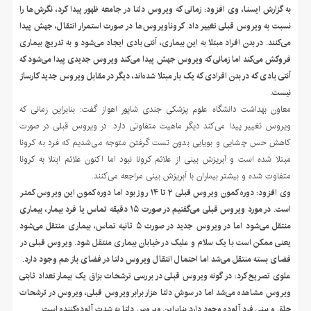
به گزارش ایسنا، وی افزود: زمانی که ویروس دلتا در جامعه ظهور پیدا کرد، نگرش‌ها را
نسبت به ویروس قبلی تغییر داد. کروناویروس‌ها در صورت استمرار انتقال، جهش پیدا
می‌کنند. در بدن افراد مبتلا به این بیماری، آنتی بادی ایجاد می‌شود و به تدریج بیماری
فروکش می‌کند اما زمانی که ویروس جهش پیدا می‌کند ویروس جدیدی پیدا می‌شود که
آنتی بادی که در بدن افرادی که یک بار مبتلا شده‌اند، دیگر در مقابل ویروس جدید کارساز
نیست.
معاون بهداشت دانشگاه علوم پزشکی جندی شاپور اهواز گفت: بنابراین زمانی که
ویروس تغییر پیدا می‌کند دیگر ماهیت متفاوتی دارد. در ویروس قبلی در صورت
کاهش حس چشایی و بویایی بدون تست گرفتن متوجه می‌شدیم که فرد به کرونا
مبتلا شده است و آبریزش بینی از علائم کرونا نبود اما اکنون علائم ابتلا به کرونا
متفاوت شده و بیشتر بیماران با آبریزش بینی مراجعه می‌کنند.
وی افزود: دوره کمون ویروس قبلی ۲ تا ۱۴ روز بود اما دوره کمون این ویروس کمتر
است. در مورد ویروس قبلی می‌گفتیم در صورت ۱۵ دقیقه تماس یا فرد بیمار، بیماری
منتقل می‌شود اما در ویروس جدید در صورت ۵ ثانیه تماس، بیماری منتقل می‌شود
یعنی ممکن است با یک سلام و علیک در خیابان بیماری منتقل شود. ویروس قبلی در
فضای بسته منتقل می‌شد اما احتمال انتقال ویروس دلتا در فضای باز هم وجود دارد.
علوی تصریح کرد: در گونه ویروس قبلی در بررسی ترشحات بزاق یک بیمار تعداد ثابتی
ویروس مشاهده می‌شد اما در سوش دلتا هزار برابر ویروس قبلی، ویروس در ترشحات
حلق و بینی فرد آلوده وجود دارد بنابراین ویروس دلتا به شدت آلوده‌کننده است.