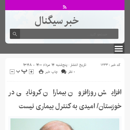
خبر سیگنال
لطفا در پنل مديريتي خود به قسمت فهرست ها برويد و منوي خود را ايجاد كنيد!
کد خبر : ۱۲۳۳
تاریخ انتشار : پنج‌شنبه ۱۴ مرداد ۱۴۰۰ - ۱۳:۴۸
۰ نظر
چاپ خبر
افزایش روزافزون بیماران کرونایی در
خوزستان/ امیدی به کنترل بیماری نیست