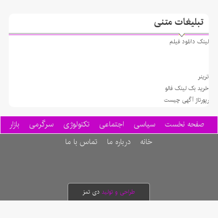
تبلیغات متنی
لينک دانلود فيلم
ترينر
خريد بک لينک فالو
رپورتاژ آگهی چیست
صفحه نخست
سیاسی
اجتماعی
تکنولوژی
سرگرمی
بازار
خانه
درباره ما
تماس با ما
طراحی و تولید
دی تمز