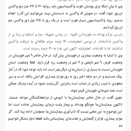
وی با بیان اینکه برای پوشش خوب واکسیناسیون باید روازنه ۳۰ تا ۳۲ هزار دوز واکسن
تزریق شود، گفت: در صورتی که واکسن به دست‌مان برسد می‌توانیم این کار را انجام
بدهیم. روند واکسیناسیون بسیار خوب است و در یک روز تا ۳۵ هزار دوز واکسن هم
تزریق کرده‌ایم.
رئیس مرکز بهداشت خوزستان افزود: در برخی شهرها، مردم استقبال زیادی از
واکسن نداشته‌اند. در بررسی انجام‌شده، ۴۰ درصد مردم علاقه‌ای به دریافت واکسن
نداشتند اما با اقدامات انجام‌شده اکنون این عدد به ۳۰ درصد رسیده است.
وی با اشاره به وضعیت بیماری در خوزستان بیان کرد: در حال حاضر ۹ شهر خوزستان در
وضعیت قرمز، ۹ شهر نارنجی و ۹ شهر در وضعیت زرد قرار دارند. فعلا وضعیت استان
خوزستان نسبت به بسیاری از استان‌های دیگر بهتر است اما باید توجه شود که در آغاز
پیک هستیم و در دو هفته اخیر روز به روز موارد بیماری افزایش یافته است و سیر
صعودی با شیب زیادی در شتاب است بنابراین اگر رعایت نشود در آینده نزدیک ممکن
است همه شهرهای خوزستان قرمز شوند.
علوی گفت: در حال حاضر بیمارستان‌ها با انبوهی از مراجعه‌کنندگان مواجه هستند.
تاکنون بیمارستان‌ها جوابگو بوده‌اند و بیمار پشت درهای بیمارستان نمانده است اما
این موضوع به این معنی نیست که تاب‌آوری بیمارستان‌ها همچنان ادامه پیدا کند. اگر
موارد بیماری، فراتر از گنجایش و تخت‌های بیمارستانی باشد قطعا دچار مشکل خواهیم
شد.