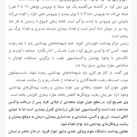
وی بیان کرد: در گذشته می‌گفتیم یک فرد مبتلا به ویروس ووهان ۱.۹ تا ۲ نفر را
مبتلا می‌کند اما ویروس دلتا ۷ تا ۹ برابر بیشتر از ویروس قبلی افراد را آلوده می‌کند
بنابراین این ویروس به شدت واگیر است. فاصه زمانی شروع تا رسیدن به فاز حاد
ریه نیز در سوش دلتا کمتر است و تعداد بیماران نیازمند بستری و تعداد مرگ نیز
بیشتر است.
رئیس مرکز بهداشت خوزستان افزود: همه شیوه‌نامه‌های بهداشتی باید با هم رعایت
شوند. کسی که واکسن تزریق کرده نباید ماسک را کنار بگذارد. مشاهده کردیم در
انگلستان با وجود پوشش واکسیناسیون خوب، با برگزاری مسابقات فوتبال با
تماشاچی موارد بیماری بسیار زیاد شد.
وی گفت: در کنار هر کاری باید شیوه‌نامه‌های بهداشتی رعایت شوند. شست‌وشوی
مرتب دست‌ها، رعایت فاصله‌گذاری و استفاده از ماسک رمز و راز سلامت هستند.
علوی عنوان کرد: همواره رابطه‌ای بین موارد بیماری و رعایت پروتکل‌های بهداشتی
وجود دارد. هر زمان رعایت پروتکل‌ها کاهش یافته، موارد بیماری افزایش یافته است.
وی تصریح کرد: در سطح جهان موارد متعددی از ابتلای افراد پس از دریافت واکسن
مشاهده شده است؛ واکسیناسیون تنها یکی از راه‌های کنترل بیماری است اما به تنهایی
کافی نیست. تزریق واکسن، شناسایی و جداسازی بیماران، درمان به موقع بیماران و
رعایت پروتکل‌های بهداشتی باید توام انجام شود.
معاون بهداشت دانشگاه علوم پزشکی جندی شاپور اهواز افزود: در حال حاضر در استان