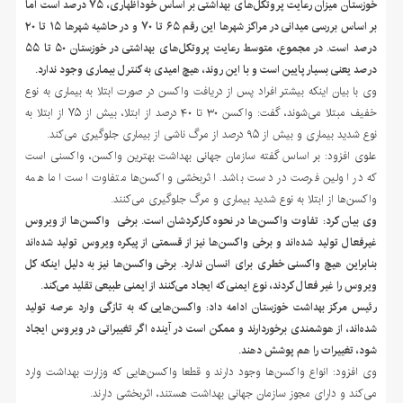
خوزستان میزان رعایت پروتکل‌های بهداشتی بر اساس خوداظهاری، ۷۵ درصد است اما
بر اساس بررسی میدانی در مراکز شهرها این رقم ۶۵ تا ۷۰ و در حاشیه شهرها ۱۵ تا ۲۰
درصد است. در مجموع، متوسط رعایت پروتکل‌های بهداشتی در خوزستان ۵۰ تا ۵۵
درصد یعنی بسیار پایین است و با این روند، هیچ امیدی به کنترل بیماری وجود ندارد.
وی با بیان اینکه بیشتر افراد پس از دریافت واکسن در صورت ابتلا به بیماری به نوع
خفیف مبتلا می‌شوند، گفت: واکسن ۳۰ تا ۴۰ درصد از ابتلا، بیش از ۷۵ از ابتلا به
نوع شدید بیماری و بیش از ۹۵ درصد از مرگ ناشی از بیماری جلوگیری می‌کند.
علوی افزود: بر اساس گفته سازمان جهانی بهداشت بهترین واکسن، واکسنی است
که در اولین فرصت در دست باشد. اثربخشی واکسن‌ها متفاوت است اما همه
واکسن‌ها از ابتلا به نوع شدید بیماری و مرگ جلوگیری می‌کنند.
وی بیان کرد: تفاوت واکسن‌ها در نحوه کارکردشان است. برخی واکسن‌ها از ویروس
غیرفعال تولید شده‌اند و برخی واکسن‌ها نیز از قسمتی از پیکره ویروس تولید شده‌اند
بنابراین هیچ واکسنی خطری برای انسان ندارد. برخی واکسن‌ها نیز به دلیل اینکه کل
ویروس را غیر فعال کردند، نوع ایمنی که ایجاد می‌کنند از ایمنی طبیعی تقلید می‌کند.
رئیس مرکز بهداشت خوزستان ادامه داد: واکسن‌هایی که به تازگی وارد عرصه تولید
شده‌اند، از هوشمندی برخوردارند و ممکن است در آینده اگر تغییراتی در ویروس ایجاد
شود، تغییرات را هم پوشش دهند.
وی افزود: انواع واکسن‌ها وجود دارند و قطعا واکسن‌هایی که وزارت بهداشت وارد
می‌کند و دارای مجوز سازمان جهانی بهداشت هستند، اثربخشی دارند.