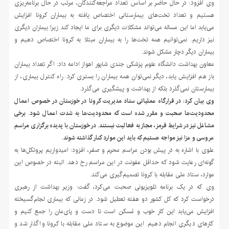
وی افزود: در حال حاضر بر اساس تعداد مراجعه‌کنندگان، مرتب در حال برنامه‌ریزی
هستیم و تعداد تخت‌های بیمارستانی اختصاص یافته به بیماران کرونا افزایش
می‌یابد اما این مساله می‌تواند مشکلات دیگری برای ما ایجاد کند زیرا بیماران دیگری
نیز داریم. نمی‌توانیم همه تخت‌ها را به بیماران مبتلا به کرونا اختصاص دهیم و
بیماران دیگر دچار مشکل شوند.
معاون بهداشت دانشگاه علوم پزشکی جندی شاپور اهواز ادامه داد: اگر تعداد بیماران
باز هم افزایش یابد، دیگر نمی‌توان همه بیماران را بستری کرد. راه کنترل بیماری، از
بیمارستان نمی‌گذرد بلکه از بهداشت و پیشگیری می‌گذرد.
وی بیان کرد: در قرارگاه عملیاتی ستاد مدیریت کرونا در خوزستان در خصوص اعمال
محدودیت‌ها صحبت و مقرر شده است که محدودیت‌ها به شدت اعمال شود. برخی
مشاغل نیز در شرایط قرمز، مجاز به فعالیت نیستند. در خوزستان با پدیده برگزاری مراسم
عروسی و عزا نیز مواجه هستیم که باید این موارد کنار گذاشته شوند.
علوی با اشاره به در پیش بودن مراسم محرم و صفر، افزود: امیدواریم پروتکل‌ها به
گونه‌ای رعایت شود که حداقل عفونت در این مراسم رخ دهد. البته در خصوص این
موارد، ستاد ملی مقابله با کرونا تصمیم‌گیری می‌کند.
وی که در یک برنامه تلویزیونی صحبت می‌کرد، گفت: وزیر بهداشت از رهبری
درخواست کرد که کل کشور دو هفته تعطیل شود. در زمانی که بیماری لجام‌گسیخته
افزایش می‌یابد این کار خوب و مُسکن است تا دست و پای‌مان را جمع کنیم و
کارهای دیگری انجام دهیم. این موضوع به ستاد ملی مقابله با کرونا واگذار شد و